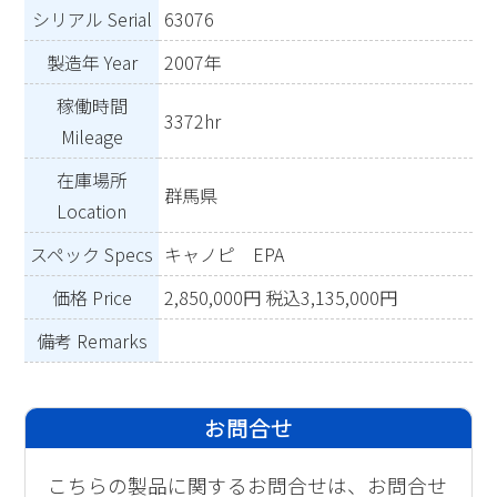
シリアル Serial
63076
製造年 Year
2007年
稼働時間
3372hr
Mileage
在庫場所
群馬県
Location
スペック Specs
キャノピ EPA
価格 Price
2,850,000円 税込3,135,000円
備考 Remarks
お問合せ
こちらの製品に関するお問合せは、お問合せ