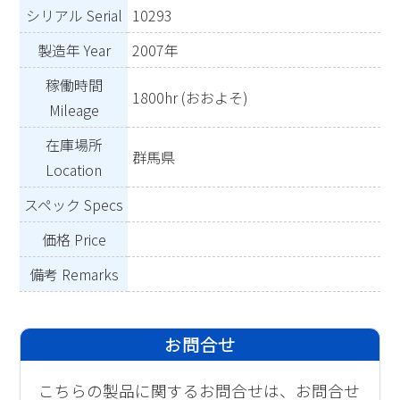
シリアル Serial
10293
製造年 Year
2007年
稼働時間
1800hr (おおよそ)
Mileage
在庫場所
群馬県
Location
スペック Specs
価格 Price
備考 Remarks
お問合せ
こちらの製品に関するお問合せは、お問合せ